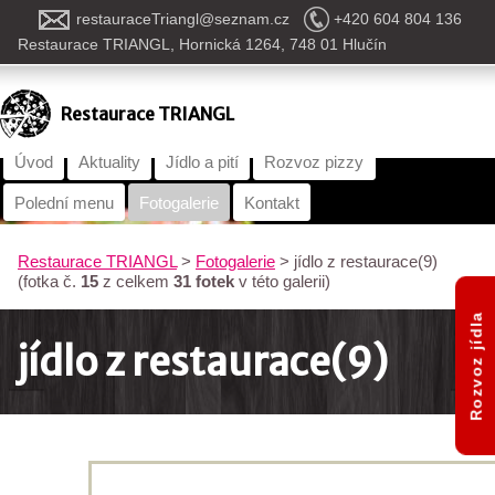
restauraceTriangl@seznam.cz
+420 604 804 136
Restaurace TRIANGL, Hornická 1264, 748 01 Hlučín
Restaurace TRIANGL
Úvod
Aktuality
Jídlo a pití
Rozvoz pizzy
Polední menu
Fotogalerie
Kontakt
Restaurace TRIANGL
>
Fotogalerie
>
jídlo z restaurace(9)
(fotka č.
15
z celkem
31 fotek
v této galerii)
Rozvoz jídla
jídlo z restaurace(9)