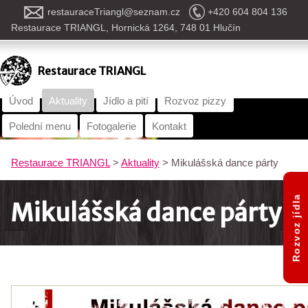
restauraceTriangl@seznam.cz
+420 604 804 136
Restaurace TRIANGL, Hornická 1264, 748 01 Hlučín
Restaurace TRIANGL
Úvod
Aktuality
Jídlo a pití
Rozvoz pizzy
Polední menu
Fotogalerie
Kontakt
Restaurace TRIANGL
>
Aktuality
>
Mikulášská dance párty
Rozvoz jídla
Mikulášská dance párty